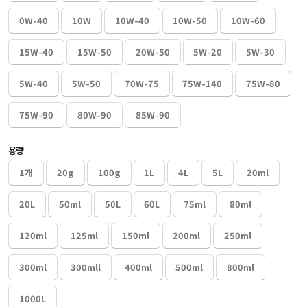
0W-40
10W
10W-40
10W-50
10W-60
15W-40
15W-50
20W-50
5W-20
5W-30
5W-40
5W-50
70W-75
75W-140
75W-80
75W-90
80W-90
85W-90
용량
1개
20g
100g
1L
4L
5L
20ml
20L
50ml
50L
60L
75ml
80ml
120ml
125ml
150ml
200ml
250ml
300ml
300mll
400ml
500ml
800ml
1000L