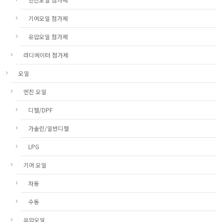
기어오일 첨가제
유압오일 첨가제
라디에이터 첨가제
오일
엔진 오일
디젤/DPF
가솔린/일반디젤
LPG
기어 오일
자동
수동
유압오일