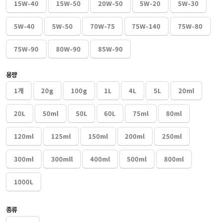
15W-40
15W-50
20W-50
5W-20
5W-30
5W-40
5W-50
70W-75
75W-140
75W-80
75W-90
80W-90
85W-90
용량
1개
20g
100g
1L
4L
5L
20ml
20L
50ml
50L
60L
75ml
80ml
120ml
125ml
150ml
200ml
250ml
300ml
300mll
400ml
500ml
800ml
1000L
종류