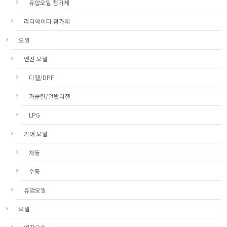
유압오일 첨가제
라디에이터 첨가제
오일
엔진 오일
디젤/DPF
가솔린/일반디젤
LPG
기어 오일
자동
수동
유압오일
오일