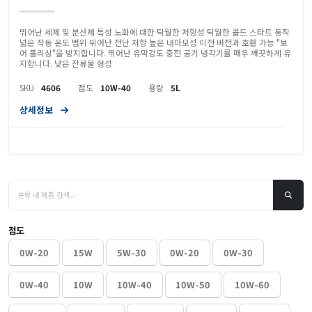
뛰어난 세제 및 분산제 특성 노화에 대한 탁월한 저항성 탁월한 콜드 스타트 ​​동작
넓은 작동 온도 범위 뛰어난 전단 저항 높은 내마모성 이전 버전과 호환 가능 "보
어 폴리싱"을 방지합니다. 뛰어난 유막강도 충전 공기 냉각기를 매우 깨끗하게 유
지합니다. 낮은 잔류물 형성
SKU
4606
점도
10W-40
용량
5L
상세정보
점도
0W-20
15W
5W-30
0W-20
0W-30
0W-40
10W
10W-40
10W-50
10W-60