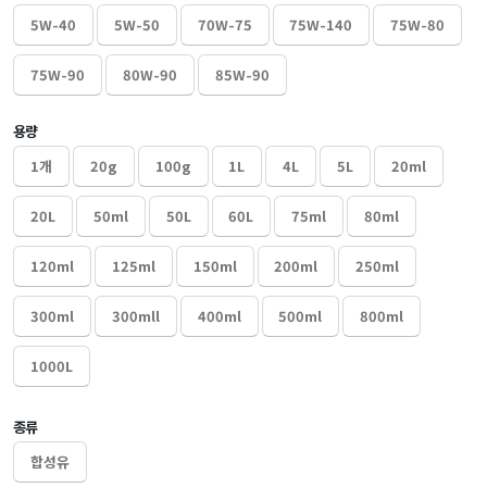
5W-40
5W-50
70W-75
75W-140
75W-80
75W-90
80W-90
85W-90
용량
1개
20g
100g
1L
4L
5L
20ml
20L
50ml
50L
60L
75ml
80ml
120ml
125ml
150ml
200ml
250ml
300ml
300mll
400ml
500ml
800ml
1000L
종류
합성유