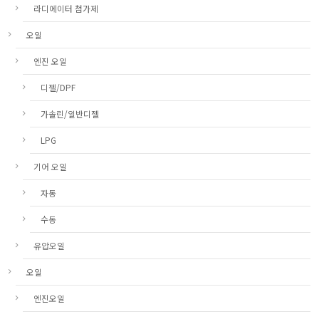
라디에이터 첨가제
오일
엔진 오일
디젤/DPF
가솔린/일반디젤
LPG
기어 오일
자동
수동
유압오일
오일
엔진오일