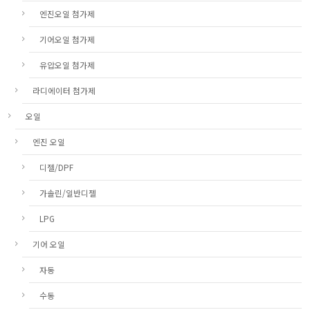
엔진오일 첨가제
기어오일 첨가제
유압오일 첨가제
라디에이터 첨가제
오일
엔진 오일
디젤/DPF
가솔린/일반디젤
LPG
기어 오일
자동
수동