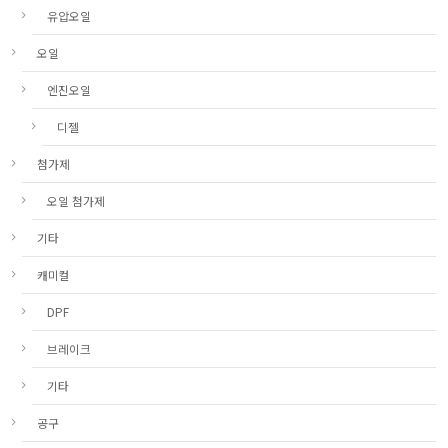
유압오일
오일
엔진오일
디젤
첨가제
오일 첨가제
기타
캐미컬
DPF
브레이크
기타
공구