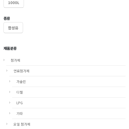
1000L
종류
합성유
제품분류
첨가제
연료첨가제
가솔린
디젤
LPG
기타
오일 첨가제