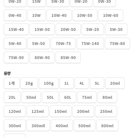
0W-20
15W
5W-30
0W-20
0W-30
0W-40
10W
10W-40
10W-50
10W-60
15W-40
15W-50
20W-50
5W-20
5W-30
5W-40
5W-50
70W-75
75W-140
75W-80
75W-90
80W-90
85W-90
용량
1개
20g
100g
1L
4L
5L
20ml
20L
50ml
50L
60L
75ml
80ml
120ml
125ml
150ml
200ml
250ml
300ml
300mll
400ml
500ml
800ml