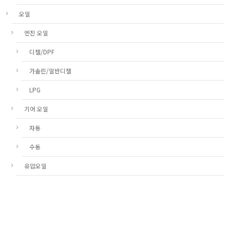
오일
엔진 오일
디젤/DPF
가솔린/일반디젤
LPG
기어 오일
자동
수동
유압오일