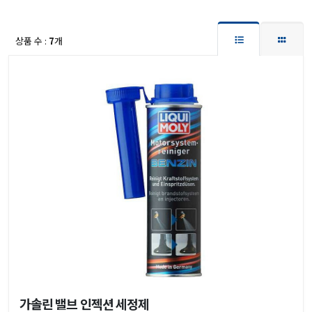
상품 수 :
7
개
가솔린 밸브 인젝션 세정제