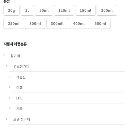
용량
20g
1L
50ml
120ml
150ml
200ml
250ml
300ml
300mll
400ml
500ml
자동차 제품분류
첨가제
연료첨가제
가솔린
디젤
LPG
기타
오일 첨가제