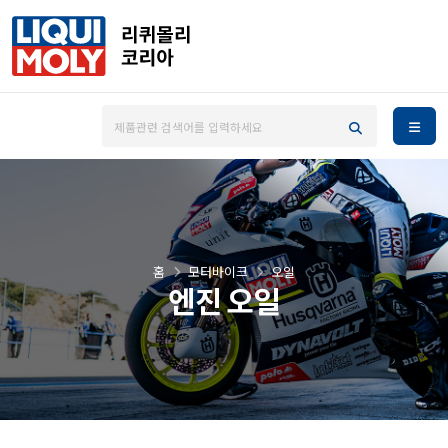
홈
모터바이크
오일
엔진 오일