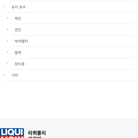
유지 보수
체인
엔진
에어필터
헬멧
정비용
기타