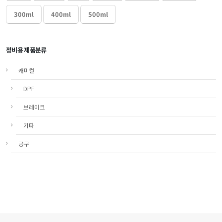
300ml
400ml
500ml
정비용 제품분류
캐미컬
DPF
브레이크
기타
공구