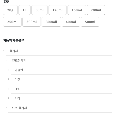
용량
20g
1L
50ml
120ml
150ml
200ml
250ml
300ml
300mll
400ml
500ml
자동차 제품분류
첨가제
연료첨가제
가솔린
디젤
LPG
기타
오일 첨가제