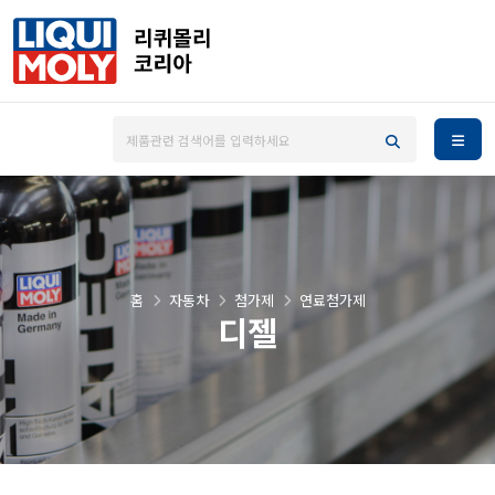
홈
자동차
첨가제
연료첨가제
디젤