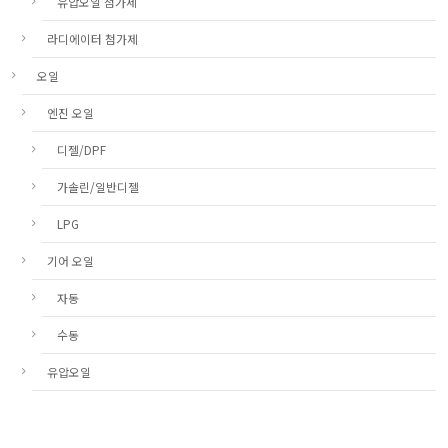
유압오일 첨가제
라디에이터 첨가제
오일
엔진 오일
디젤/DPF
가솔린/일반디젤
LPG
기어 오일
자동
수동
유압오일