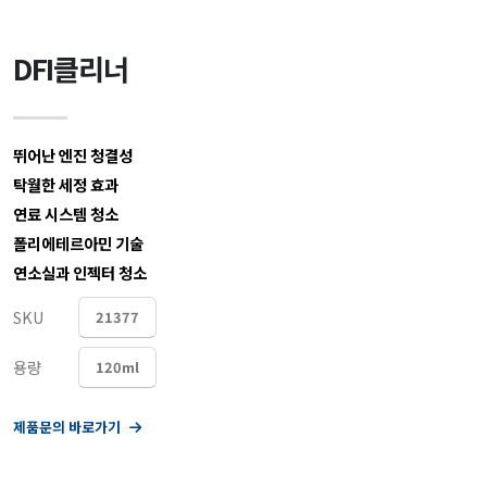
DFI클리너
뛰어난 엔진 청결성
탁월한 세정 효과
연료 시스템 청소
폴리에테르아민 기술
연소실과 인젝터 청소
SKU
21377
용량
120ml
제품문의 바로가기