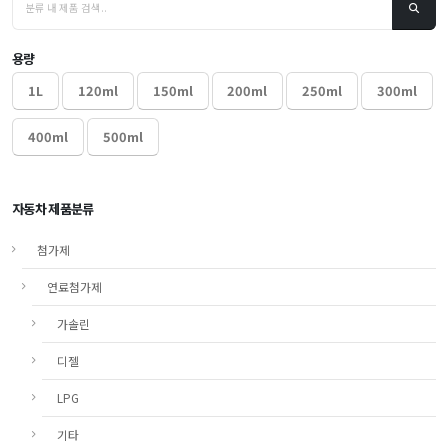
용량
1L
120ml
150ml
200ml
250ml
300ml
400ml
500ml
자동차 제품분류
첨가제
연료첨가제
가솔린
디젤
LPG
기타