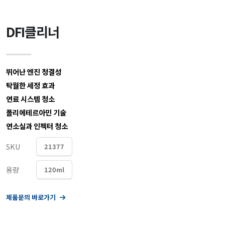
DFI클리너
뛰어난 엔진 청결성
탁월한 세정 효과
연료 시스템 청소
폴리에테르아민 기술
연소실과 인젝터 청소
SKU
21377
용량
120ml
제품문의 바로가기