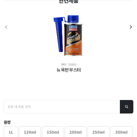
관련제품
SKU : 21610
뉴 옥탄 부스터
용량
1L
120ml
150ml
200ml
250ml
300ml