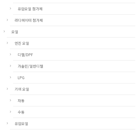
유압오일 첨가제
라디에이터 첨가제
오일
엔진 오일
디젤/DPF
가솔린/일반디젤
LPG
기어 오일
자동
수동
유압오일