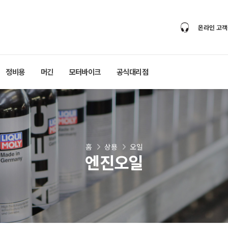
온라인 고
정비용
머긴
모터바이크
공식대리점
홈
상용
오일
엔진오일