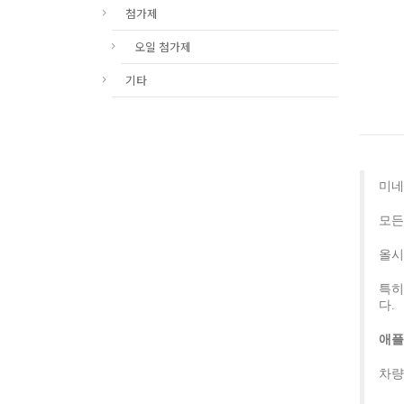
첨가제
오일 첨가제
기타
미네
모든
올시
특히
다.
애플
차량