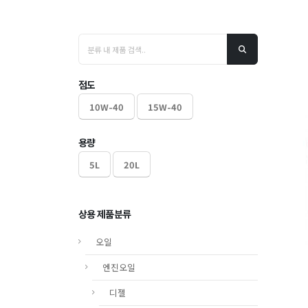
점도
10W-40
15W-40
용량
5L
20L
상용 제품분류
오일
엔진오일
디젤