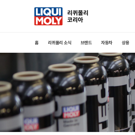
홈
리퀴몰리 소식
브랜드
자동차
상용