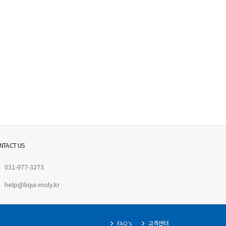
NTACT US
031-977-3273
help@liqui-moly.kr
FAQ's
고객센터