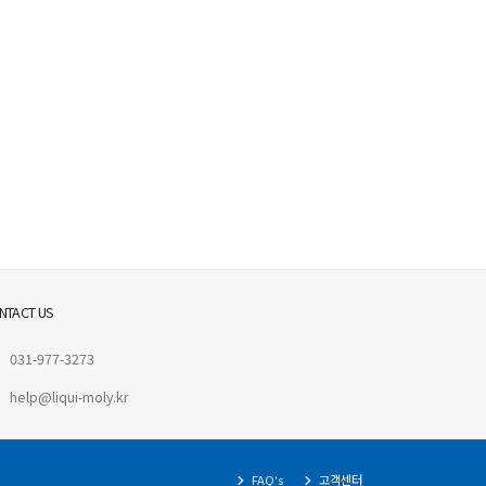
NTACT US
031-977-3273
help@liqui-moly.kr
FAQ's
고객센터