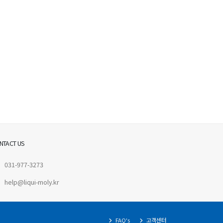
NTACT US
031-977-3273
help@liqui-moly.kr
FAQ's
고객센터